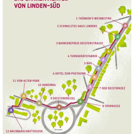











