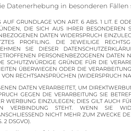
ie Datenerhebung in besonderen Fällen
UF GRUNDLAGE VON ART. 6 ABS. 1 LIT. E OD
RÜNDEN, DIE SICH AUS IHRER BESONDEREN S
BEZOGENEN DATEN WIDERSPRUCH EINZULEGEN
ZTES PROFILING. DIE JEWEILIGE RECHT
NEHMEN SIE DIESER DATENSCHUTZERKLÄR
BETROFFENEN PERSONENBEZOGENEN DATEN NIC
E SCHUTZWÜRDIGE GRÜNDE FÜR DIE VERARBE
IHEITEN ÜBERWIEGEN ODER DIE VERARBEITUN
VON RECHTSANSPRÜCHEN (WIDERSPRUCH NACH A
NEN DATEN VERARBEITET, UM DIREKTWERBUNG
SPRUCH GEGEN DIE VERARBEITUNG SIE BET
 WERBUNG EINZULEGEN; DIES GILT AUCH FÜR 
IN VERBINDUNG STEHT. WENN SIE WID
NSCHLIESSEND NICHT MEHR ZUM ZWECKE D
. 2 DSGVO).